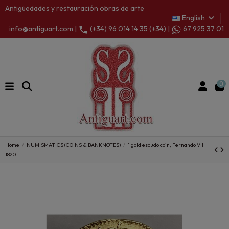
Antigüedades y restauración obras de arte
English
info@antiguart.com |
(+34) 96 014 14 35 (+34) |
67 925 37 01
0
Home
NUMISMATICS (COINS & BANKNOTES)
1 gold escudo coin, Fernando VII
1820.