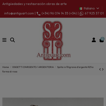
Antigüedades y restauración obras de arte
Italiano
info@antiguart.com |
(+34) 96 014 14 35 (+34) |
67 925 37 01
0
Home
OGGETTI D'ARGENTO / ARGENTERIA
Spilla in filigrana d’argento 925 a
forma di rosa