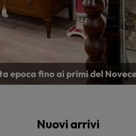
lta epoca fino ai primi del Novec
à specifica per la tua collezione 
Nuovi arrivi