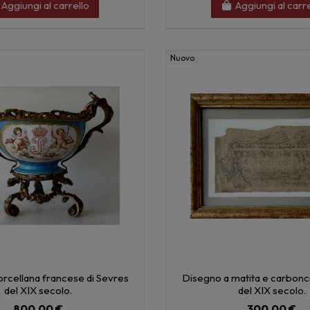
Aggiungi al carrello
Aggiungi al carr
Nuovo
orcellana francese di Sevres
Disegno a matita e carbonci
del XIX secolo.
del XIX secolo.
800,00 €
300,00 €