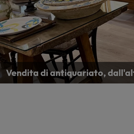
Perizia di antiquariato
Vendita di antiquariato, dall'a
Contattaci se cerchi un'antichit