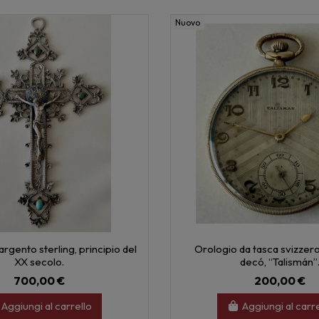
Nuovo
argento sterling, principio del
Orologio da tasca svizzero
XX secolo.
decó, “Talismán”
700,00 €
200,00 €
Aggiungi al carrello
Aggiungi al carr