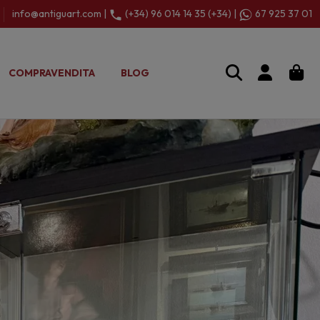
info@antiguart.com |
(+34) 96 014 14 35 (+34) |
67 925 37 01
COMPRAVENDITA
BLOG