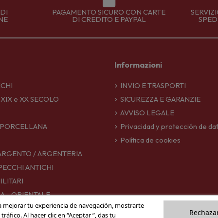
DI
PAGAMENTO SICURO CON CARTE
SERVIZ
NE
DI CREDITO E PAYPAL
SPEDI
Informazioni
ICHI
INVIO E TRASPORTI
 XIX e XX SECOLO
SICUREZZA E GARANZIE
AVVISO LEGALE
 PORCELLANA
Privacidad y protección de da
Política de cookies
ARGENTO / ARGENTERIA
PECCHI ANTICHI
ILITARI
CA - ORIENTALE
a mejorar tu experiencia de navegación, mostrarte
Rechazar
áfico. Al hacer clic en “Aceptar ”, das tu