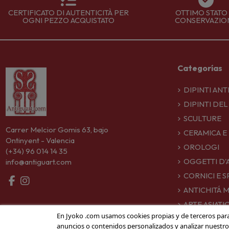
CERTIFICATO DI AUTENTICITÀ PER
OTTIMO STATO 
OGNI PEZZO ACQUISTATO
CONSERVAZIO
Categorías
DIPINTI ANT
DIPINTI DEL
SCULTURE
Carrer Melcior Gomis 63, bajo
CERAMICA E
Ontinyent - Valencia
OROLOGI
(+34) 96 014 14 35
OGGETTI D'
info@antiguart.com
CORNICI E S
ANTICHITÁ M
ARTE ASIATI
En Jyoko .com usamos cookies propias y de terceros par
anuncios o contenidos personalizados y analizar nuestro tr