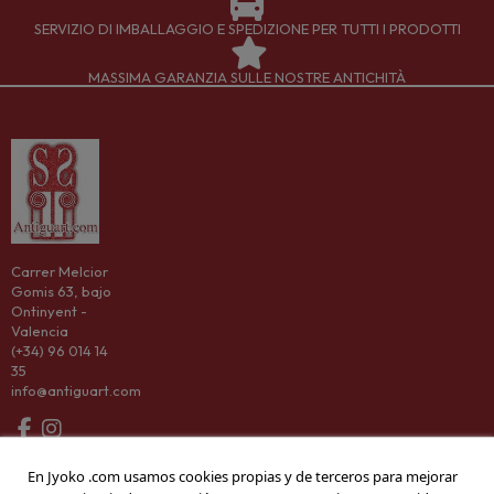
SERVIZIO DI IMBALLAGGIO E SPEDIZIONE PER TUTTI I PRODOTTI
MASSIMA GARANZIA SULLE NOSTRE ANTICHITÀ
Carrer Melcior
Gomis 63, bajo
Ontinyent -
Valencia
(+34) 96 014 14
35
info@antiguart.com
Categorías
En Jyoko .com usamos cookies propias y de terceros para mejorar