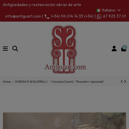
Antigüedades y restauración obras de arte
Italiano
info@antiguart.com |
(+34) 96 014 14 35 (+34) |
67 925 37 01
0
Home
DISEGNI E ACQUERELLI
Consalvo Carelli, “Pescatori riposando”