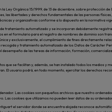
en la Ley Orgánica 15/1999, de 13 de diciembre, sobre protección d
es, las libertades y derechos fundamentales de las personas físicas
técnicas y organizativas conforme a lo dispuesto en la normativa vig
de tratamiento automatizado y se incorporan debidamente registrado
s en el formulario para el registro de nombres de dominio son trans
única y exclusivamente, el cumplimiento de fines directamente relac
 La recogida y tratamiento automatizado de los Datos de Carácter Per
el desempeño de las tareas de información, formación, comercializac
s que se facilitan y, además, se han instalado todos los medios y me
itan. El usuario podrá, en todo momento, ejercitar los derechos reco
ordenador. Las cookies son pequeños archivos que nuestro ordenador
o. Las cookies que utilizamos no pueden leer datos de su ordenador 
iguart el servidor donde se encuentra alojada reconoce automáticame