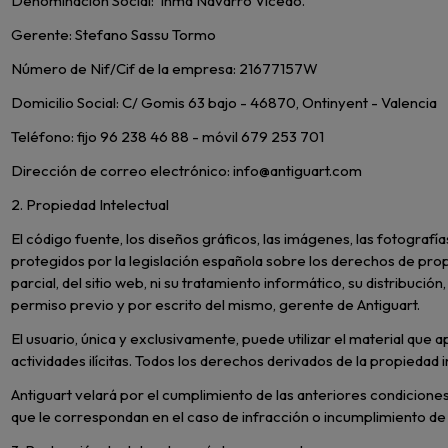
Denominación Social:
Inma Navarro Vicedo.
Gerente: Stefano Sassu Tormo
Número de Nif/Cif de la empresa: 21677157W
Domicilio Social: C/ Gomis 63 bajo - 46870, Ontinyent - Valencia
Teléfono: fijo 96 238 46 88 - móvil 679 253 701
Dirección de correo electrónico: info@antiguart.com
2. Propiedad Intelectual
El código fuente, los diseños gráficos, las imágenes, las fotografí
protegidos por la legislación española sobre los derechos de propi
parcial, del sitio web, ni su tratamiento informático, su distribuci
permiso previo y por escrito del mismo, gerente de Antiguart.
El usuario, única y exclusivamente, puede utilizar el material qu
actividades ilícitas. Todos los derechos derivados de la propieda
Antiguart velará por el cumplimiento de las anteriores condiciones
que le correspondan en el caso de infracción o incumplimiento de