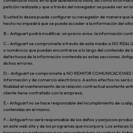
comienza la visita, en la que abandona la visita, así como informa
petición realizada y que a través del navegador se pueda ver en la 
Si usted lo desea puede configurar su navegador de manera que le 
hecho no impedirá que se pueda acceder a la información del siti
B.- Antiguart podrá modificar, sin previo aviso, la información con
C.- Antiguart se compromete a través de este medio a NO REALI
o numéricos que puedan encontrarse a lo largo del contenido de l
defectuosa de la información contenida es estas secciones. Anti
dichos errores.
D.- Antiguart se compromete a NO REMITIR COMUNICACIONES CO
Información y de comercio electrónico. A estos efectos no será
finalidad el mantenimiento de la relación contractual existente en
cliente tiene contratado con la empresa.
E.- Antiguart no se hace responsable del incumplimiento de cualqu
contenidas en el mismo.
F.- Antiguart no será responsable de los daños y perjuicios produc
en este web site y de los programas que incorpora. Los enlaces (Lin
terceros, no pertenecen ni se encuentran bajo el control de Antig