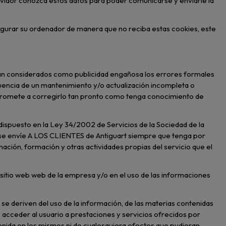
servidor conozca estos datos para poder comunicarse y enviarle la
nfigurar su ordenador de manera que no reciba estas cookies, este
n considerados como publicidad engañosa los errores formales
uencia de un mantenimiento y/o actualización incompleta o
mpromete a corregirlo tan pronto como tenga conocimiento de
sto en la Ley 34/2002 de Servicios de la Sociedad de la
 se envíe A LOS CLIENTES de Antiguart siempre que tenga por
mación, formación y otras actividades propias del servicio que el
 sitio web web de la empresa y/o en el uso de las informaciones
 se deriven del uso de la información, de las materias contenidas
t, acceder al usuario a prestaciones y servicios ofrecidos por
tenida en los mismos ni de cualesquiera efectos que pudieran