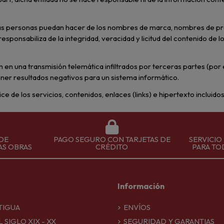
eras personas puedan hacer de los nombres de marca, nombres de p
sponsabiliza de la integridad, veracidad y licitud del contenido de 
en en una transmisión telemática infiltrados por terceras partes (po
ener resultados negativos para un sistema informático.
lice de los servicios, contenidos, enlaces (links) e hipertexto incluido
DE
PAGO SEGURO CON TARJETAS DE
SERVICIO
AS OBRAS
CRÉDITO
PARA TO
Información
TIGUA
ENVÍOS
 SIGLO XIX - XX
SEGURIDAD Y GARANTIAS