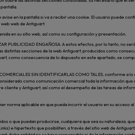
ción sobre las distintas secciones consultadas. Es necesario que el 
pantalla.
avise en la pantalla si va a recibir una cookie. El usuario puede co
o web web de Antiguart.
tenida en su sitio web, así como su configuración y presentación.
ZAR PUBLICIDAD ENGAÑOSA. A estos efectos, por lo tanto, no será
as distintas secciones de la web Antiguart, producidos como consec
guart, como consecuencia de lo dispuesto en este apartado, se co
MERCIALES SIN IDENTIFICARLAS COMO TALES, conforme a lo dispue
 considerado como comunicación comercial toda la información que
tre cliente y Antiguart, así como el desempeño de las tareas de infor
ier norma aplicable en que pueda incurrir el usuario en su acceso al
idos o que puedan producirse, cualquiera que sea su naturaleza, que
ks) e hipertexto que posibiliten, a través del sitio web de Antiguar
uart; dicha entidad no se hace responsable ni de la información con